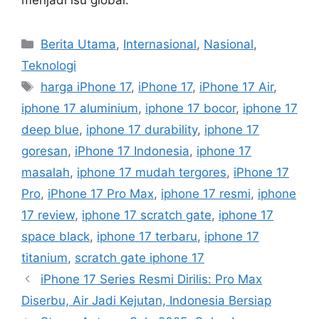
Categories
Berita Utama
,
Internasional
,
Nasional
,
Teknologi
Tags
harga iPhone 17
,
iPhone 17
,
iPhone 17 Air
,
iphone 17 aluminium
,
iphone 17 bocor
,
iphone 17
deep blue
,
iphone 17 durability
,
iphone 17
goresan
,
iPhone 17 Indonesia
,
iphone 17
masalah
,
iphone 17 mudah tergores
,
iPhone 17
Pro
,
iPhone 17 Pro Max
,
iphone 17 resmi
,
iphone
17 review
,
iphone 17 scratch gate
,
iphone 17
space black
,
iphone 17 terbaru
,
iphone 17
titanium
,
scratch gate iphone 17
iPhone 17 Series Resmi Dirilis: Pro Max
Diserbu, Air Jadi Kejutan, Indonesia Bersiap