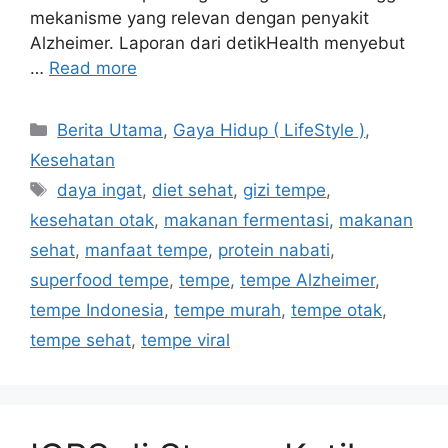
mekanisme yang relevan dengan penyakit
Alzheimer. Laporan dari detikHealth menyebut
…
Read more
Categories
Berita Utama
,
Gaya Hidup ( LifeStyle )
,
Kesehatan
Tags
daya ingat
,
diet sehat
,
gizi tempe
,
kesehatan otak
,
makanan fermentasi
,
makanan
sehat
,
manfaat tempe
,
protein nabati
,
superfood tempe
,
tempe
,
tempe Alzheimer
,
tempe Indonesia
,
tempe murah
,
tempe otak
,
tempe sehat
,
tempe viral