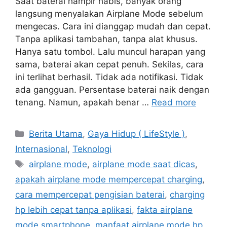
Saat baterai hampir habis, banyak orang
langsung menyalakan Airplane Mode sebelum
mengecas. Cara ini dianggap mudah dan cepat.
Tanpa aplikasi tambahan, tanpa alat khusus.
Hanya satu tombol. Lalu muncul harapan yang
sama, baterai akan cepat penuh. Sekilas, cara
ini terlihat berhasil. Tidak ada notifikasi. Tidak
ada gangguan. Persentase baterai naik dengan
tenang. Namun, apakah benar …
Read more
Categories
Berita Utama
,
Gaya Hidup ( LifeStyle )
,
Internasional
,
Teknologi
Tags
airplane mode
,
airplane mode saat dicas
,
apakah airplane mode mempercepat charging
,
cara mempercepat pengisian baterai
,
charging
hp lebih cepat tanpa aplikasi
,
fakta airplane
mode smartphone
,
manfaat airplane mode hp
,