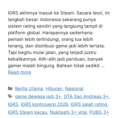
IGRS akhirnya masuk ke Steam. Secara teori, ini
langkah besar. Indonesia sekarang punya
sistem rating sendiri yang langsung tampil di
platform global. Harapannya sederhana:
pemain lebih terlindungi, orang tua lebih
tenang, dan distribusi game jadi lebih tertata.
Tapi begitu mulai jalan, yang terjadi justru
kebalikannya. Alih-alih jadi panduan, banyak
gamer malah bingung. Bahkan tidak sedikit …
Read more
Categories
Berita Utama
,
Hiburan
,
Nasional
Tags
game dewasa jadi 3+
,
GTA San Andreas 3+
,
IGRS
,
IGRS kontroversi 2026
,
IGRS salah rating
,
IGRS Steam kacau
,
Nukitashi 3+ viral
,
PUBG 3+