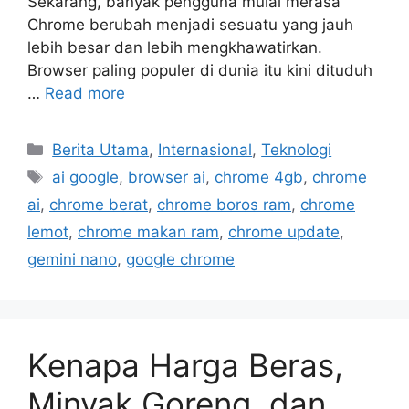
Sekarang, banyak pengguna mulai merasa
Chrome berubah menjadi sesuatu yang jauh
lebih besar dan lebih mengkhawatirkan.
Browser paling populer di dunia itu kini dituduh
…
Read more
Categories
Berita Utama
,
Internasional
,
Teknologi
Tags
ai google
,
browser ai
,
chrome 4gb
,
chrome
ai
,
chrome berat
,
chrome boros ram
,
chrome
lemot
,
chrome makan ram
,
chrome update
,
gemini nano
,
google chrome
Kenapa Harga Beras,
Minyak Goreng, dan