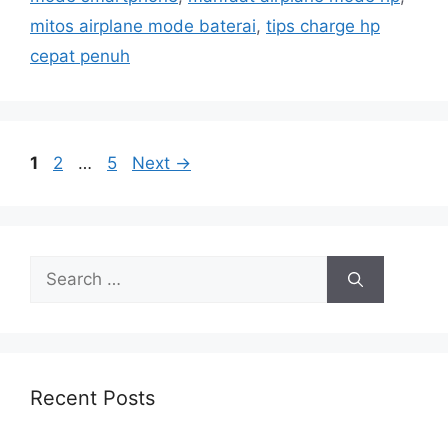
mitos airplane mode baterai
,
tips charge hp
cepat penuh
Page
Page
Page
1
2
…
5
Next
→
Search
for:
Recent Posts