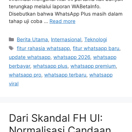
terungkap melalui laporan WABetaInfo.
Disebutkan bahwa WhatsApp Plus masih dalam
tahap uji coba …
Read more
Categories
Berita Utama
,
Internasional
,
Teknologi
Tags
fitur rahasia whatsapp
,
fitur whatsapp baru
,
update whatsapp
,
whatsapp 2026
,
whatsapp
berbayar
,
whatsapp plus
,
whatsapp premium
,
whatsapp pro
,
whatsapp terbaru
,
whatsapp
viral
Dari Skandal FH UI:
Normalisasi Candaan