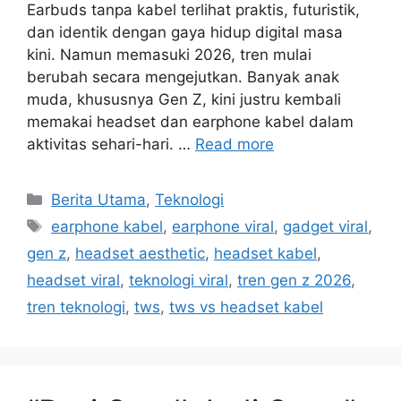
Earbuds tanpa kabel terlihat praktis, futuristik,
dan identik dengan gaya hidup digital masa
kini. Namun memasuki 2026, tren mulai
berubah secara mengejutkan. Banyak anak
muda, khususnya Gen Z, kini justru kembali
memakai headset dan earphone kabel dalam
aktivitas sehari-hari. …
Read more
Categories
Berita Utama
,
Teknologi
Tags
earphone kabel
,
earphone viral
,
gadget viral
,
gen z
,
headset aesthetic
,
headset kabel
,
headset viral
,
teknologi viral
,
tren gen z 2026
,
tren teknologi
,
tws
,
tws vs headset kabel