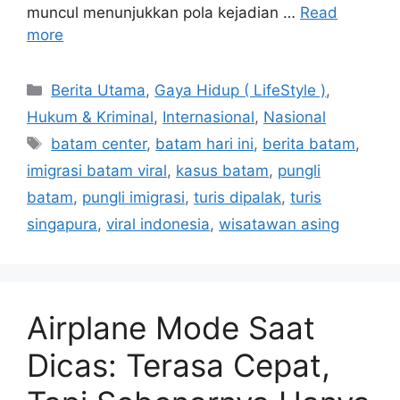
muncul menunjukkan pola kejadian …
Read
more
Categories
Berita Utama
,
Gaya Hidup ( LifeStyle )
,
Hukum & Kriminal
,
Internasional
,
Nasional
Tags
batam center
,
batam hari ini
,
berita batam
,
imigrasi batam viral
,
kasus batam
,
pungli
batam
,
pungli imigrasi
,
turis dipalak
,
turis
singapura
,
viral indonesia
,
wisatawan asing
Airplane Mode Saat
Dicas: Terasa Cepat,