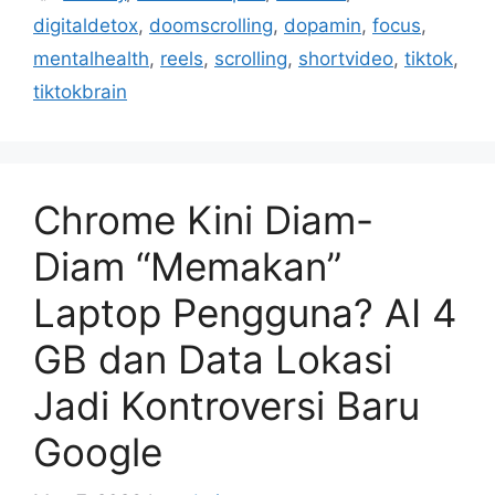
digitaldetox
,
doomscrolling
,
dopamin
,
focus
,
mentalhealth
,
reels
,
scrolling
,
shortvideo
,
tiktok
,
tiktokbrain
Chrome Kini Diam-
Diam “Memakan”
Laptop Pengguna? AI 4
GB dan Data Lokasi
Jadi Kontroversi Baru
Google