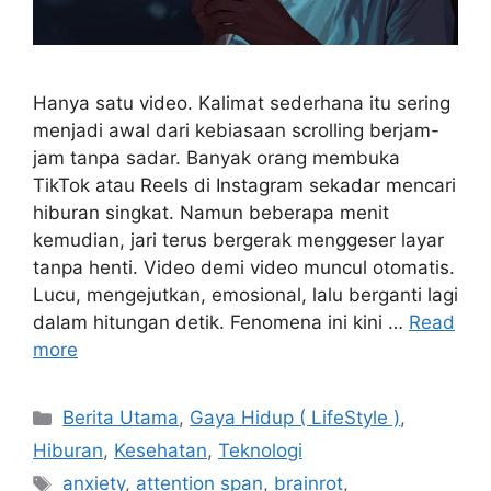
Hanya satu video. Kalimat sederhana itu sering
menjadi awal dari kebiasaan scrolling berjam-
jam tanpa sadar. Banyak orang membuka
TikTok atau Reels di Instagram sekadar mencari
hiburan singkat. Namun beberapa menit
kemudian, jari terus bergerak menggeser layar
tanpa henti. Video demi video muncul otomatis.
Lucu, mengejutkan, emosional, lalu berganti lagi
dalam hitungan detik. Fenomena ini kini …
Read
more
Categories
Berita Utama
,
Gaya Hidup ( LifeStyle )
,
Hiburan
,
Kesehatan
,
Teknologi
Tags
anxiety
,
attention span
,
brainrot
,