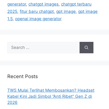
generator
,
chatgpt images
,
chatgpt terbaru
2025
,
fitur baru chatgpt
,
gpt image
,
gpt image
1.5
,
openai image generator
Search
for:
Recent Posts
TWS Mulai Terlihat Membosankan? Headset
Kabel Kini Jadi Simbol “Anti Ribet” Gen Z di
2026