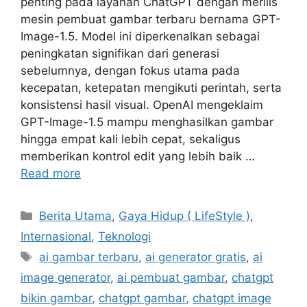
penting pada layanan ChatGPT dengan merilis
mesin pembuat gambar terbaru bernama GPT-
Image-1.5. Model ini diperkenalkan sebagai
peningkatan signifikan dari generasi
sebelumnya, dengan fokus utama pada
kecepatan, ketepatan mengikuti perintah, serta
konsistensi hasil visual. OpenAI mengeklaim
GPT-Image-1.5 mampu menghasilkan gambar
hingga empat kali lebih cepat, sekaligus
memberikan kontrol edit yang lebih baik …
Read more
Categories
Berita Utama
,
Gaya Hidup ( LifeStyle )
,
Internasional
,
Teknologi
Tags
ai gambar terbaru
,
ai generator gratis
,
ai
image generator
,
ai pembuat gambar
,
chatgpt
bikin gambar
,
chatgpt gambar
,
chatgpt image