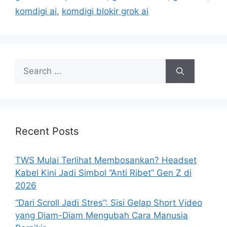
komdigi ai
,
komdigi blokir grok ai
Search
for:
Recent Posts
TWS Mulai Terlihat Membosankan? Headset
Kabel Kini Jadi Simbol “Anti Ribet” Gen Z di
2026
“Dari Scroll Jadi Stres”: Sisi Gelap Short Video
yang Diam-Diam Mengubah Cara Manusia