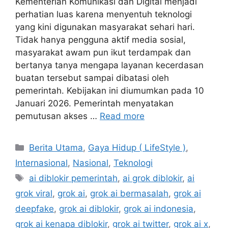
Kementerian Komunikasi dan Digital menjadi
perhatian luas karena menyentuh teknologi
yang kini digunakan masyarakat sehari hari.
Tidak hanya pengguna aktif media sosial,
masyarakat awam pun ikut terdampak dan
bertanya tanya mengapa layanan kecerdasan
buatan tersebut sampai dibatasi oleh
pemerintah. Kebijakan ini diumumkan pada 10
Januari 2026. Pemerintah menyatakan
pemutusan akses …
Read more
Categories
Berita Utama
,
Gaya Hidup ( LifeStyle )
,
Internasional
,
Nasional
,
Teknologi
Tags
ai diblokir pemerintah
,
ai grok diblokir
,
ai
grok viral
,
grok ai
,
grok ai bermasalah
,
grok ai
deepfake
,
grok ai diblokir
,
grok ai indonesia
,
grok ai kenapa diblokir
,
grok ai twitter
,
grok ai x
,