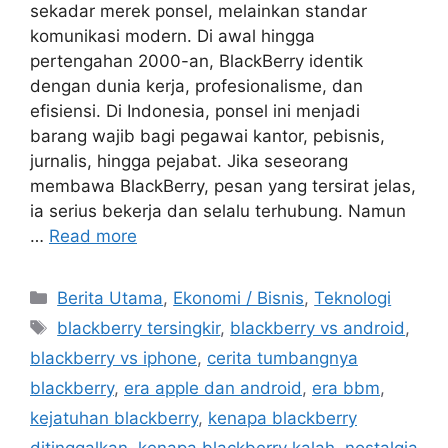
sekadar merek ponsel, melainkan standar
komunikasi modern. Di awal hingga
pertengahan 2000-an, BlackBerry identik
dengan dunia kerja, profesionalisme, dan
efisiensi. Di Indonesia, ponsel ini menjadi
barang wajib bagi pegawai kantor, pebisnis,
jurnalis, hingga pejabat. Jika seseorang
membawa BlackBerry, pesan yang tersirat jelas,
ia serius bekerja dan selalu terhubung. Namun
…
Read more
Categories
Berita Utama
,
Ekonomi / Bisnis
,
Teknologi
Tags
blackberry tersingkir
,
blackberry vs android
,
blackberry vs iphone
,
cerita tumbangnya
blackberry
,
era apple dan android
,
era bbm
,
kejatuhan blackberry
,
kenapa blackberry