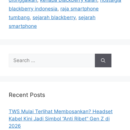
ditinggalkan
,
kenapa blackberry kalah
,
nostalgia
blackberry indonesia
,
raja smartphone
tumbang
,
sejarah blackberry
,
sejarah
smartphone
Search
for:
Recent Posts
TWS Mulai Terlihat Membosankan? Headset
Kabel Kini Jadi Simbol “Anti Ribet” Gen Z di
2026