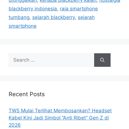
ditinggalkan
,
kenapa blackberry kalah
,
nostalgia
blackberry indonesia
,
raja smartphone
tumbang
,
sejarah blackberry
,
sejarah
smartphone
Search
for:
Recent Posts
TWS Mulai Terlihat Membosankan? Headset
Kabel Kini Jadi Simbol “Anti Ribet” Gen Z di
2026