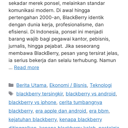
sekadar merek ponsel, melainkan standar
komunikasi modern. Di awal hingga
pertengahan 2000-an, BlackBerry identik
dengan dunia kerja, profesionalisme, dan
efisiensi. Di Indonesia, ponsel ini menjadi
barang wajib bagi pegawai kantor, pebisnis,
jurnalis, hingga pejabat. Jika seseorang
membawa BlackBerry, pesan yang tersirat jelas,
ia serius bekerja dan selalu terhubung. Namun
…
Read more
Categories
Berita Utama
,
Ekonomi / Bisnis
,
Teknologi
Tags
blackberry tersingkir
,
blackberry vs android
,
blackberry vs iphone
,
cerita tumbangnya
blackberry
,
era apple dan android
,
era bbm
,
kejatuhan blackberry
,
kenapa blackberry