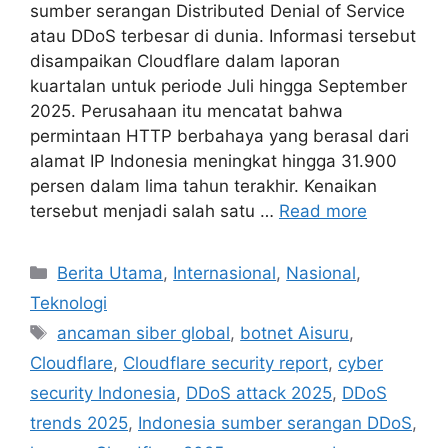
sumber serangan Distributed Denial of Service
atau DDoS terbesar di dunia. Informasi tersebut
disampaikan Cloudflare dalam laporan
kuartalan untuk periode Juli hingga September
2025. Perusahaan itu mencatat bahwa
permintaan HTTP berbahaya yang berasal dari
alamat IP Indonesia meningkat hingga 31.900
persen dalam lima tahun terakhir. Kenaikan
tersebut menjadi salah satu …
Read more
Categories
Berita Utama
,
Internasional
,
Nasional
,
Teknologi
Tags
ancaman siber global
,
botnet Aisuru
,
Cloudflare
,
Cloudflare security report
,
cyber
security Indonesia
,
DDoS attack 2025
,
DDoS
trends 2025
,
Indonesia sumber serangan DDoS
,