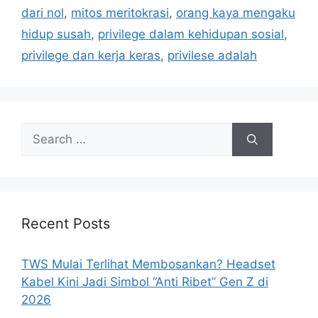
dari nol
,
mitos meritokrasi
,
orang kaya mengaku
hidup susah
,
privilege dalam kehidupan sosial
,
privilege dan kerja keras
,
privilese adalah
Search
for:
Recent Posts
TWS Mulai Terlihat Membosankan? Headset
Kabel Kini Jadi Simbol “Anti Ribet” Gen Z di
2026