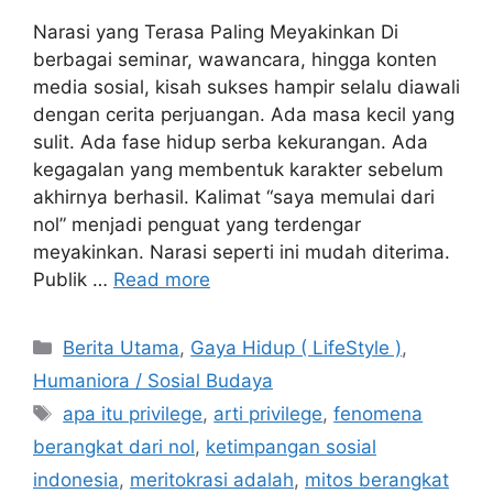
Narasi yang Terasa Paling Meyakinkan Di
berbagai seminar, wawancara, hingga konten
media sosial, kisah sukses hampir selalu diawali
dengan cerita perjuangan. Ada masa kecil yang
sulit. Ada fase hidup serba kekurangan. Ada
kegagalan yang membentuk karakter sebelum
akhirnya berhasil. Kalimat “saya memulai dari
nol” menjadi penguat yang terdengar
meyakinkan. Narasi seperti ini mudah diterima.
Publik …
Read more
Categories
Berita Utama
,
Gaya Hidup ( LifeStyle )
,
Humaniora / Sosial Budaya
Tags
apa itu privilege
,
arti privilege
,
fenomena
berangkat dari nol
,
ketimpangan sosial
indonesia
,
meritokrasi adalah
,
mitos berangkat