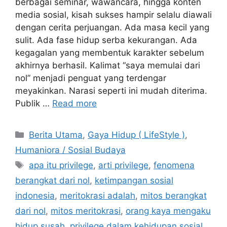
berbagai seminar, wawancara, hingga konten
media sosial, kisah sukses hampir selalu diawali
dengan cerita perjuangan. Ada masa kecil yang
sulit. Ada fase hidup serba kekurangan. Ada
kegagalan yang membentuk karakter sebelum
akhirnya berhasil. Kalimat “saya memulai dari
nol” menjadi penguat yang terdengar
meyakinkan. Narasi seperti ini mudah diterima.
Publik …
Read more
Categories
Berita Utama
,
Gaya Hidup ( LifeStyle )
,
Humaniora / Sosial Budaya
Tags
apa itu privilege
,
arti privilege
,
fenomena
berangkat dari nol
,
ketimpangan sosial
indonesia
,
meritokrasi adalah
,
mitos berangkat
dari nol
,
mitos meritokrasi
,
orang kaya mengaku
hidup susah
,
privilege dalam kehidupan sosial
,