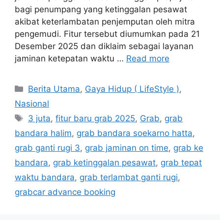
bagi penumpang yang ketinggalan pesawat
akibat keterlambatan penjemputan oleh mitra
pengemudi. Fitur tersebut diumumkan pada 21
Desember 2025 dan diklaim sebagai layanan
jaminan ketepatan waktu …
Read more
Categories
Berita Utama
,
Gaya Hidup ( LifeStyle )
,
Nasional
Tags
3 juta
,
fitur baru grab 2025
,
Grab
,
grab
bandara halim
,
grab bandara soekarno hatta
,
grab ganti rugi 3
,
grab jaminan on time
,
grab ke
bandara
,
grab ketinggalan pesawat
,
grab tepat
waktu bandara
,
grab terlambat ganti rugi
,
grabcar advance booking